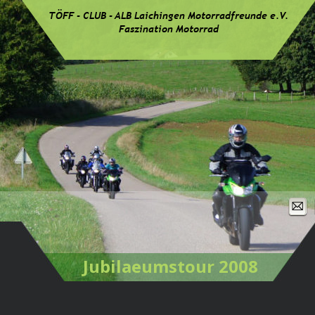
TÖFF - CLUB - ALB Laichingen Motorradfreunde e.V.
Faszination Motorrad
Jubilaeumstour 2008